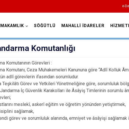
e-De
YMAKAMLIK
SÖĞÜTLÜ
MAHALLİ İDARELER
HİZMET
Sakarya
Jandarma Komutanlığı
ma Komutanının Görevleri :
rma Komutanı, Ceza Muhakemeleri Kanununa göre “Adlî Kolluk Âmi
ün adlî görevlerin ifasından sorumludur.
eşkilâtı Görev ve Yetkileri Yönetmeliğine göre, sorumluluk böl
Akyazı
 Jandarma İç Güvenlik Karakolları ile Âsâyiş Timlerinin sorumlu â
Ferizli
evleri;
ını meslekî, askerî eğitim ve öğretim yönünden yetiştirmek,
Geyve
lini sağlamak,
Hendek
görev ve sorumluluk alanında, emniyet ve âsâyişi sağlamak i
Karapürçek