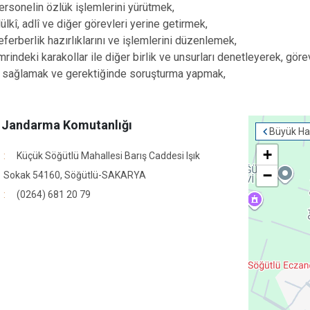
nelin özlük işlemlerini yürütmek,
Karasu
 adlî ve diğer görevleri yerine getirmek,
Kaynarca
erlik hazırlıklarını ve işlemlerini düzenlemek,
ki karakollar ile diğer birlik ve unsurları denetleyerek, görev
Kocaali
ı sağlamak ve gerektiğinde soruşturma yapmak,
e Jandarma Komutanlığı
Büyük Ha
+
Küçük Söğütlü Mahallesi Barış Caddesi Işık
−
Sokak 54160, Söğütlü-SAKARYA
(0264) 681 20 79