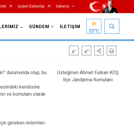
vlet
İçişleri Bakanlığı
Sakarya
LERİMİZ
GÜNDEM
İLETİŞİM
33
°C
ri” durumunda olup, bu
Üsteğmen Ahmet Furkan KÖŞ
İlçe Jandarma Komutanı
gesindeki kendisine
Pamukova
miri ve komutanı olarak
Sapanca
Söğütlü
Taraklı
çin gereken önlemleri
Adapazarı