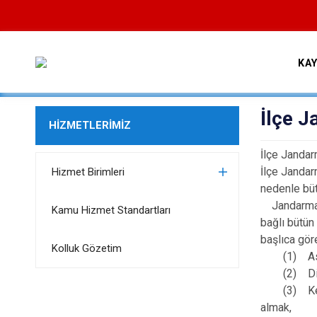
KA
İlçe 
HİZMETLERİMİZ
İlçe Jandar
İlçe Janda
Hizmet Birimleri
nedenle büt
Jandarma T
Kamu Hizmet Standartları
bağlı bütün
başlıca gör
Kolluk Gözetim
(1) Astlar
(2) Disip
(3) Kendi 
almak,