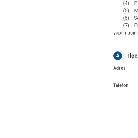
(4) Perso
(5) Mülkî,
(6) Seferb
(7) Emrinde
yapılmasın
İlç
A
Adres
Telefon