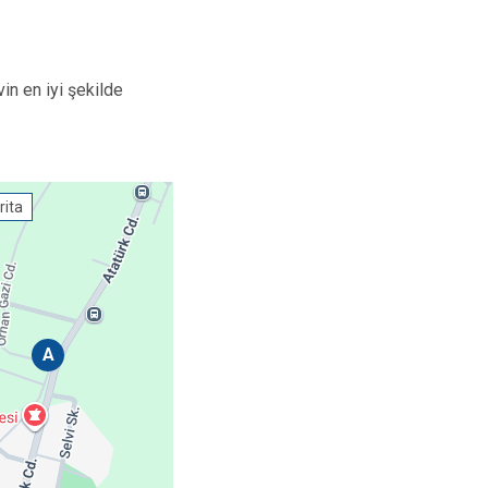
Arifiye
Erenler
in en iyi şekilde
Serdivan
rita
A