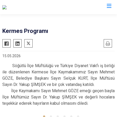
Sakarya
Kermes Programı
Akyazı
Pamukova
Ferizli
Sapanca
15.05.2026
Geyve
Söğütlü
Hendek
Taraklı
Söğütlü İlçe Müftülüğü ve Türkiye Diyanet Vakfı iş birliği
ile düzenlenen Kermese İlçe Kaymakamımız Sayın Mehmet
Karapürçek
Adapazarı
GÖZE, Belediye Başkanı Sayın Selçuk KURT, İlçe Müftüsü
Karasu
Arifiye
Sayın Dr. Yakup ŞİMŞEK ve bir çok vatandaş katıldı.
Kaynarca
Erenler
İlçe Kaymakamı Sayın Mehmet GÖZE emeği geçen başta
İlçe Müftümüz Sayın Dr. Yakup ŞİMŞEK ve değerli hocalara
Kocaali
Serdivan
teşekkür ederek hayırların kabul olmasını diledi.