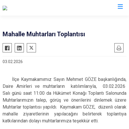
Sakarya
Mahalle Muhtarları Toplantısı
Akyazı
Pamukova
Ferizli
Sapanca
03.02.2026
Geyve
Söğütlü
Hendek
Taraklı
İlçe Kaymakamımız Sayın Mehmet GÖZE başkanlığında,
Karapürçek
Adapazarı
Daire Amirleri ve muhtarların katılımlarıyla, 03.02.2026
Karasu
Arifiye
Salı günü saat 11:00 da Hükümet Konağı Toplantı Salonunda
Kaynarca
Erenler
Muhtarlarımızın talep, görüş ve önerilerini dinlemek üzere
Muhtarlar toplantısı yapıldı. Kaymakam GÖZE, düzenli olarak
Kocaali
Serdivan
mahalle ziyaretlerinin yapılacağını belirterek toplantıya
katkılarından dolayı muhtarlarımıza teşekkür etti.